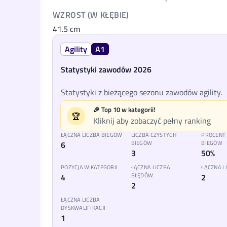
WZROST (W KŁĘBIE)
41.5
cm
Agility
A1
Statystyki zawodów 2026
Statystyki z bieżącego sezonu zawodów agility.
🎉 Top 10 w kategorii!
🏆
Kliknij aby zobaczyć pełny ranking
ŁĄCZNA LICZBA BIEGÓW
LICZBA CZYSTYCH
PROCENT
6
BIEGÓW
BIEGÓW
3
50%
POZYCJA W KATEGORII
ŁĄCZNA LICZBA
ŁĄCZNA 
4
BŁĘDÓW
2
2
ŁĄCZNA LICZBA
DYSKWALIFIKACJI
1