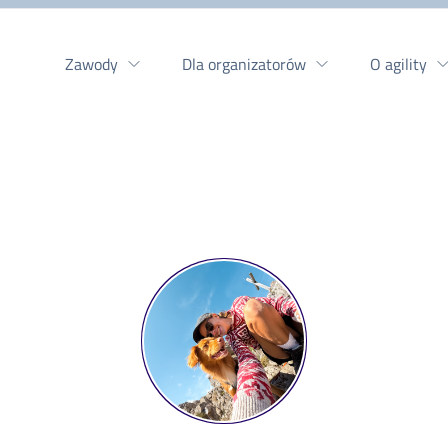
Zawody
Dla organizatorów
O agility