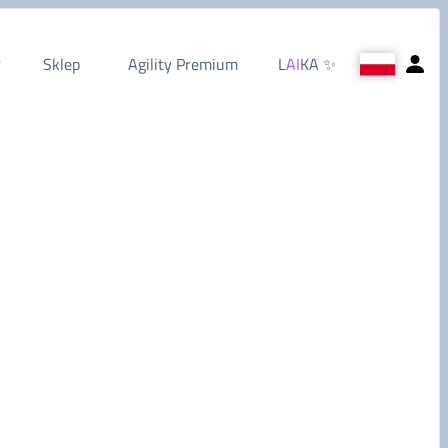
Sklep
Agility Premium
L
AI
KA
✨