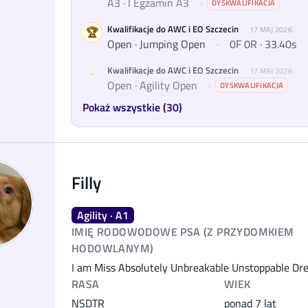
A3 · I Egzamin A3
·
DYSKWALIFIKACJA
Kwalifikacje do AWC i EO Szczecin
🏆
17 MAJ 2026
Open · Jumping Open
·
0F 0R · 33.40s
Kwalifikacje do AWC i EO Szczecin
17 MAJ 2026
-
Open · Agility Open
·
DYSKWALIFIKACJA
Pokaż wszystkie (30)
Filly
Agility · A1
IMIĘ RODOWODOWE PSA (Z PRZYDOMKIEM
HODOWLANYM)
I am Miss Absolutely Unbreakable Unstoppable D
RASA
WIEK
NSDTR
ponad 7 lat