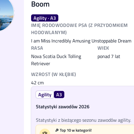
Boom
Agility · A3
IMIĘ RODOWODOWE PSA (Z PRZYDOMKIEM
HODOWLANYM)
I am Miss Incredibly Amusing Unstoppable Dream
RASA
WIEK
Nova Scotia Duck Tolling
ponad 7 lat
Retriever
WZROST (W KŁĘBIE)
42
cm
Agility
A3
Statystyki zawodów 2026
Statystyki z bieżącego sezonu zawodów agility.
🎉 Top 10 w kategorii!
🏆