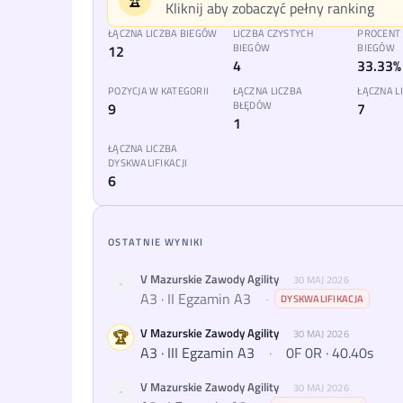
Kliknij aby zobaczyć pełny ranking
ŁĄCZNA LICZBA BIEGÓW
LICZBA CZYSTYCH
PROCENT
12
BIEGÓW
BIEGÓW
4
33.33%
POZYCJA W KATEGORII
ŁĄCZNA LICZBA
ŁĄCZNA 
9
BŁĘDÓW
7
1
ŁĄCZNA LICZBA
DYSKWALIFIKACJI
6
OSTATNIE WYNIKI
V Mazurskie Zawody Agility
30 MAJ 2026
-
A3 · II Egzamin A3
·
DYSKWALIFIKACJA
V Mazurskie Zawody Agility
🏆
30 MAJ 2026
A3 · III Egzamin A3
·
0F 0R · 40.40s
V Mazurskie Zawody Agility
30 MAJ 2026
-