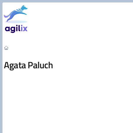
Przejdź do treści
Agata Paluch