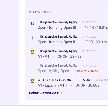
OSTATNIE WYNIKI
II Książenickie Zawody Agility
13
12 KWI 2026
Open · Jumping Open III
·
1F 1R · 48.81s
II Książenickie Zawody Agility
7
12 KWI 2026
Open · Jumping Open II
·
1F 0R · 53.01s
II Książenickie Zawody Agility
🏆
11 KWI 2026
A1 · A1
·
0F 0R · 39.48s
II Książenickie Zawody Agility
11 KWI 2026
-
Open · Agility Open
·
DYSKWALIFIKACJA
WIELKANOCNY CZAS NA PROGRES 2026
🏆
4 KWI 20
A1 · Egzamin A1 II
·
0F 0R · 38.88s
Pokaż wszystkie (9)