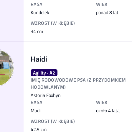
RASA
WIEK
Kundelek
ponad 8 lat
WZROST (W KŁĘBIE)
34
cm
Haidi
Agility · A2
IMIĘ RODOWODOWE PSA (Z PRZYDOMKIEM
HODOWLANYM)
Astoria Foxhyn
RASA
WIEK
Mudi
około 4 lata
WZROST (W KŁĘBIE)
42.5
cm