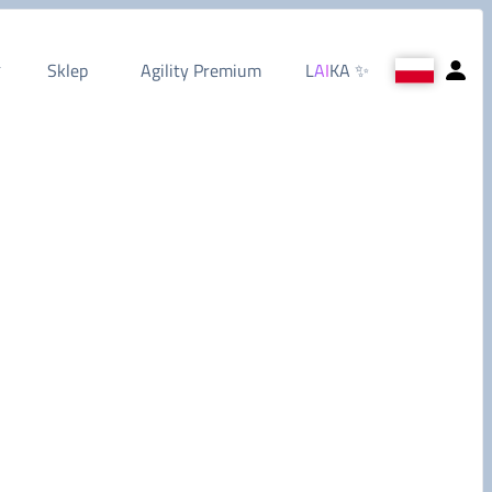
Sklep
Agility Premium
L
AI
KA
✨