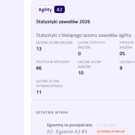
Agility
A2
Statystyki zawodów 2026
Statystyki z bieżącego sezonu zawodów agility.
ŁĄCZNA LICZBA BIEGÓW
LICZBA CZYSTYCH
PROCENT
13
BIEGÓW
BIEGÓW
0
0%
POZYCJA W KATEGORII
ŁĄCZNA LICZBA
ŁĄCZNA 
66
BŁĘDÓW
9
10
ŁĄCZNA LICZBA
DYSKWALIFIKACJI
11
OSTATNIE WYNIKI
Egzaminy na początek lata
21 CZE 2026
-
A2 · Egzamin A2 #3
·
DYSKWALIFIKACJA