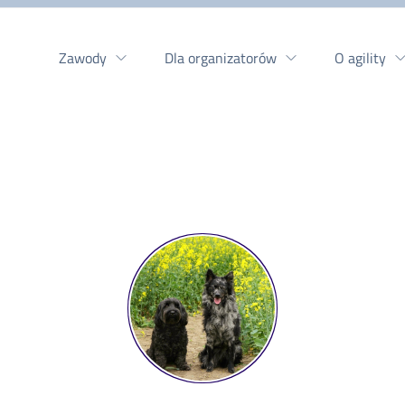
Zawody
Dla organizatorów
O agility