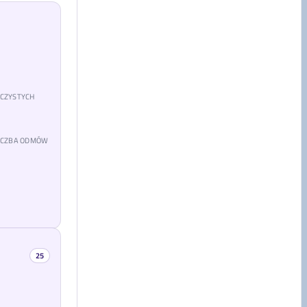
 CZYSTYCH
LICZBA ODMÓW
25