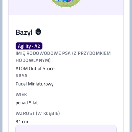
Bazyl 🦍
Agility · A2
IMIĘ RODOWODOWE PSA (Z PRZYDOMKIEM
HODOWLANYM)
ATOM Out of Space
RASA
Pudel Miniaturowy
WIEK
ponad 5 lat
WZROST (W KŁĘBIE)
31
cm