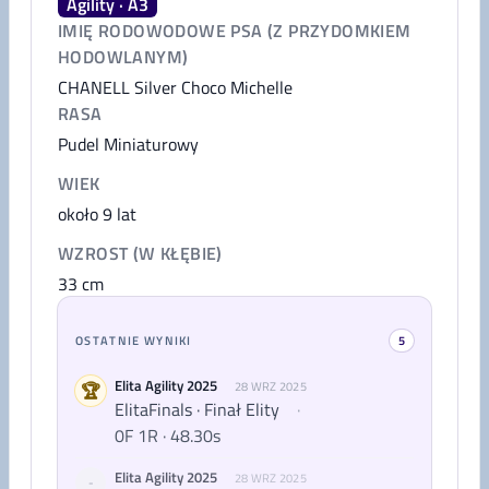
Agility · A3
IMIĘ RODOWODOWE PSA (Z PRZYDOMKIEM
HODOWLANYM)
CHANELL Silver Choco Michelle
RASA
Pudel Miniaturowy
WIEK
około 9 lat
WZROST (W KŁĘBIE)
33
cm
OSTATNIE WYNIKI
5
Elita Agility 2025
🏆
28 WRZ 2025
ElitaFinals · Finał Elity
·
0F 1R · 48.30s
Elita Agility 2025
28 WRZ 2025
-