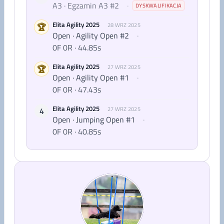
A3 · Egzamin A3 #2
·
DYSKWALIFIKACJA
Elita Agility 2025
🏆
28 WRZ 2025
Open · Agility Open #2
·
0F 0R · 44.85s
Elita Agility 2025
🏆
27 WRZ 2025
Open · Agility Open #1
·
0F 0R · 47.43s
Elita Agility 2025
4
27 WRZ 2025
Open · Jumping Open #1
·
0F 0R · 40.85s