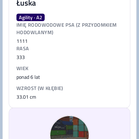
Łuska
Agility · A2
IMIĘ RODOWODOWE PSA (Z PRZYDOMKIEM
HODOWLANYM)
1111
RASA
333
WIEK
ponad 6 lat
WZROST (W KŁĘBIE)
33.01
cm