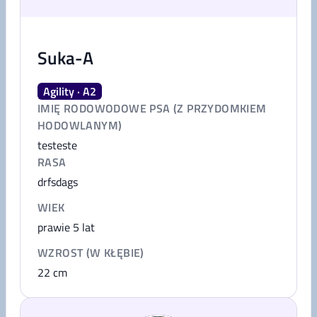
Suka-A
Agility · A2
IMIĘ RODOWODOWE PSA (Z PRZYDOMKIEM
HODOWLANYM)
testeste
RASA
drfsdags
WIEK
prawie 5 lat
WZROST (W KŁĘBIE)
22
cm