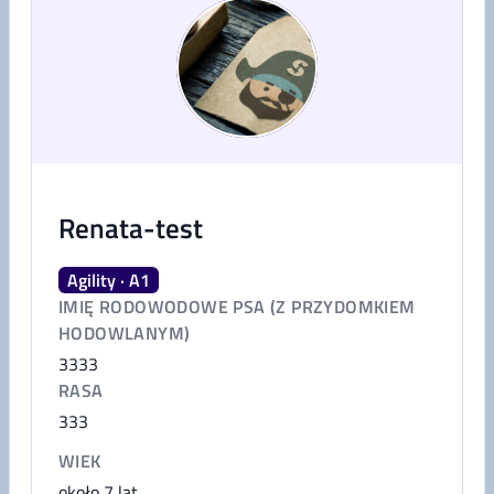
Renata-test
Agility · A1
IMIĘ RODOWODOWE PSA (Z PRZYDOMKIEM
HODOWLANYM)
3333
RASA
333
WIEK
około 7 lat