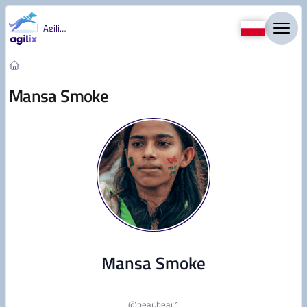
Przejdź do treści
Agility
Mansa Smoke
Mansa Smoke
@
bear.bear1