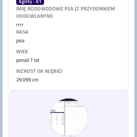
Agility · A1
IMIĘ RODOWODOWE PSA (Z PRZYDOMKIEM
HODOWLANYM)
rrrr
RASA
psia
WIEK
ponad 7 lat
WZROST (W KŁĘBIE)
29.099
cm