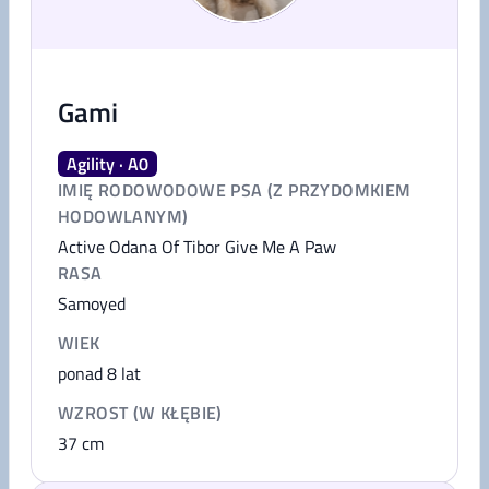
Gami
Agility · A0
IMIĘ RODOWODOWE PSA (Z PRZYDOMKIEM
HODOWLANYM)
Active Odana Of Tibor Give Me A Paw
RASA
Samoyed
WIEK
ponad 8 lat
WZROST (W KŁĘBIE)
37
cm