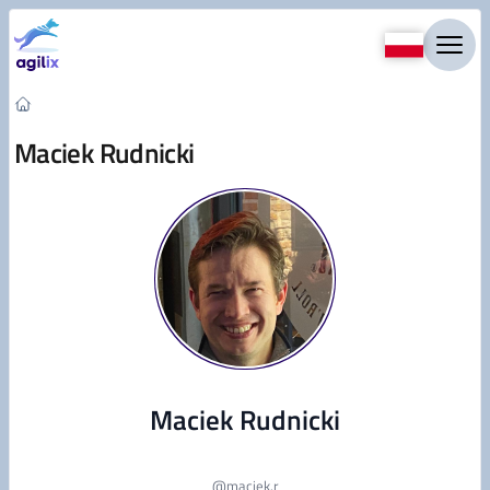
Przejdź do treści
Maciek Rudnicki
Maciek Rudnicki
@
maciek.r