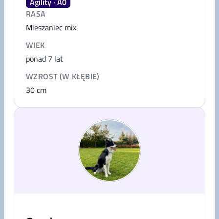
Agility · A0
RASA
Mieszaniec mix
WIEK
ponad 7 lat
WZROST (W KŁĘBIE)
30
cm