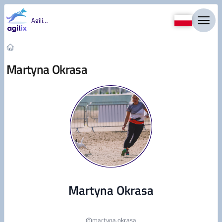
Przejdź do treści
Agility
Martyna Okrasa
Martyna Okrasa
@
martyna.okrasa