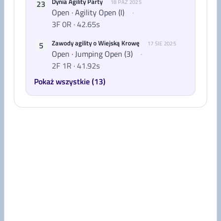
Dynia Agility Party
23
18 PAŹ 2025
Open · Agility Open (I)
·
3F 0R · 42.65s
Zawody agility o Wiejską Krowę
5
17 SIE 2025
Open · Jumping Open (3)
·
2F 1R · 41.92s
Pokaż wszystkie (13)