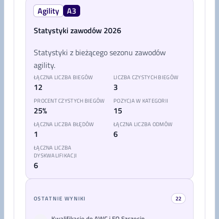
Agility
A3
Statystyki zawodów 2026
Statystyki z bieżącego sezonu zawodów
agility.
ŁĄCZNA LICZBA BIEGÓW
LICZBA CZYSTYCH BIEGÓW
12
3
PROCENT CZYSTYCH BIEGÓW
POZYCJA W KATEGORII
25%
15
ŁĄCZNA LICZBA BŁĘDÓW
ŁĄCZNA LICZBA ODMÓW
1
6
ŁĄCZNA LICZBA
DYSKWALIFIKACJI
6
OSTATNIE WYNIKI
22
Kwalifikacje do AWC i EO Szczecin