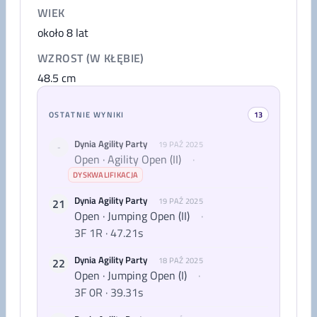
WIEK
około 8 lat
WZROST (W KŁĘBIE)
48.5
cm
OSTATNIE WYNIKI
13
Dynia Agility Party
19 PAŹ 2025
-
Open · Agility Open (II)
·
DYSKWALIFIKACJA
Dynia Agility Party
21
19 PAŹ 2025
Open · Jumping Open (II)
·
3F 1R · 47.21s
Dynia Agility Party
22
18 PAŹ 2025
Open · Jumping Open (I)
·
3F 0R · 39.31s