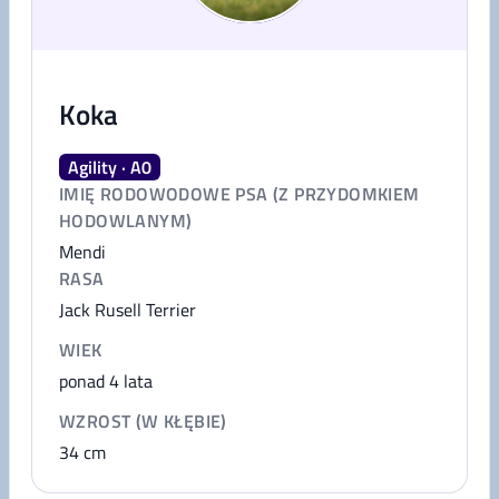
Koka
Agility · A0
IMIĘ RODOWODOWE PSA (Z PRZYDOMKIEM
HODOWLANYM)
Mendi
RASA
Jack Rusell Terrier
WIEK
ponad 4 lata
WZROST (W KŁĘBIE)
34
cm