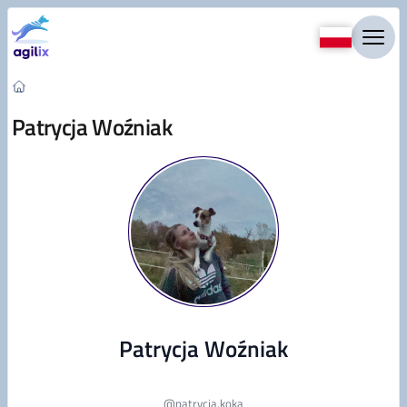
Przejdź do treści
Patrycja Woźniak
Patrycja Woźniak
@
patrycja.koka