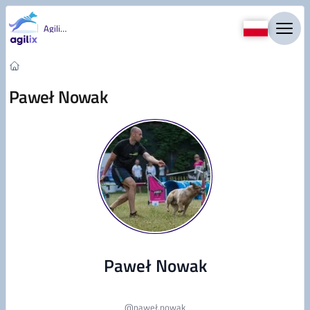
Przejdź do treści
Agility
Paweł Nowak
Paweł Nowak
@
paweł.nowak