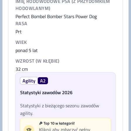
IMIĘ RODOWODOWE PSA (Z PRZYDOMKIEM
HODOWLANYM)
Perfect Bombel Bomber Stars Power Dog
RASA
Prt
WIEK
ponad 5 lat
WZROST (W KŁĘBIE)
32
cm
Agility
A2
Statystyki zawodów 2026
Statystyki z bieżącego sezonu zawodów
agility.
🎉 Top 10 w kategorii!
Kliknij aby zobaczyć pełny
🏆