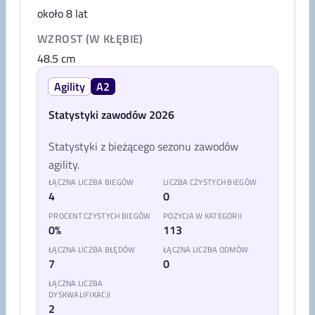
około 8 lat
WZROST (W KŁĘBIE)
48.5
cm
Agility
A2
Statystyki zawodów 2026
Statystyki z bieżącego sezonu zawodów
agility.
ŁĄCZNA LICZBA BIEGÓW
LICZBA CZYSTYCH BIEGÓW
4
0
PROCENT CZYSTYCH BIEGÓW
POZYCJA W KATEGORII
0%
113
ŁĄCZNA LICZBA BŁĘDÓW
ŁĄCZNA LICZBA ODMÓW
7
0
ŁĄCZNA LICZBA
DYSKWALIFIKACJI
2