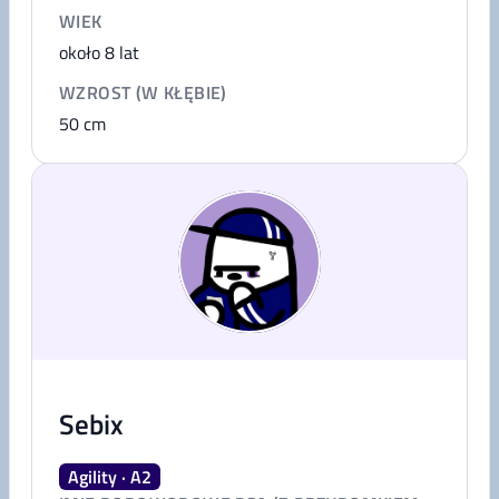
WIEK
około 8 lat
WZROST (W KŁĘBIE)
50
cm
Sebix
Agility · A2