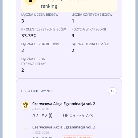
ranking
ŁĄCZNA LICZBA BIEGÓW
LICZBA CZYSTYCH BIEGÓW
3
1
PROCENT CZYSTYCH BIEGÓW
POZYCJA W KATEGORII
33.33%
9
ŁĄCZNA LICZBA BŁĘDÓW
ŁĄCZNA LICZBA ODMÓW
2
2
ŁĄCZNA LICZBA
DYSKWALIFIKACJI
2
OSTATNIE WYNIKI
12
Czerwcowa Akcja Egzaminacja vol. 2
🏆
4 CZE 2026
A2 · A2 (I)
·
0F 0R · 35.72s
Czerwcowa Akcja Egzaminacja vol. 2
-
4 CZE 2026