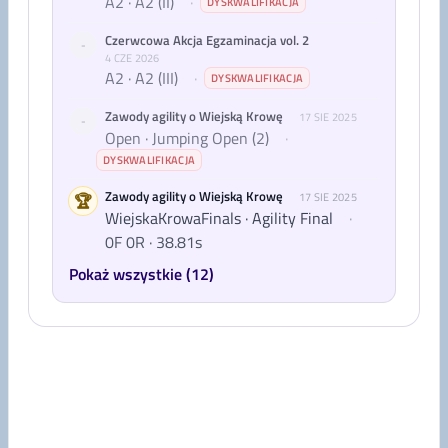
A2 · A2 (II)
·
DYSKWALIFIKACJA
Czerwcowa Akcja Egzaminacja vol. 2
-
4 CZE 2026
A2 · A2 (III)
·
DYSKWALIFIKACJA
Zawody agility o Wiejską Krowę
17 SIE 2025
-
Open · Jumping Open (2)
·
DYSKWALIFIKACJA
Zawody agility o Wiejską Krowę
🏆
17 SIE 2025
WiejskaKrowaFinals · Agility Final
·
0F 0R · 38.81s
Pokaż wszystkie (12)