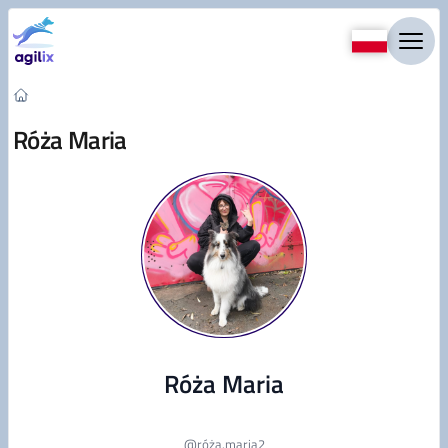
Przejdź do treści
Róża Maria
Róża Maria
@
róża.maria2