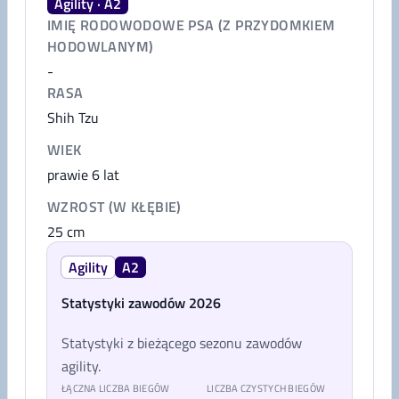
Agility · A2
IMIĘ RODOWODOWE PSA (Z PRZYDOMKIEM
HODOWLANYM)
-
RASA
Shih Tzu
WIEK
prawie 6 lat
WZROST (W KŁĘBIE)
25
cm
Agility
A2
Statystyki zawodów 2026
Statystyki z bieżącego sezonu zawodów
agility.
ŁĄCZNA LICZBA BIEGÓW
LICZBA CZYSTYCH BIEGÓW