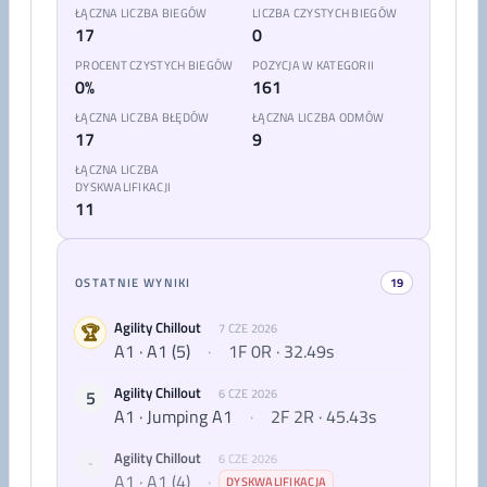
ŁĄCZNA LICZBA BIEGÓW
LICZBA CZYSTYCH BIEGÓW
17
0
PROCENT CZYSTYCH BIEGÓW
POZYCJA W KATEGORII
0%
161
ŁĄCZNA LICZBA BŁĘDÓW
ŁĄCZNA LICZBA ODMÓW
17
9
ŁĄCZNA LICZBA
DYSKWALIFIKACJI
11
OSTATNIE WYNIKI
19
Agility Chillout
🏆
7 CZE 2026
A1 · A1 (5)
·
1F 0R · 32.49s
Agility Chillout
5
6 CZE 2026
A1 · Jumping A1
·
2F 2R · 45.43s
Agility Chillout
6 CZE 2026
-
A1 · A1 (4)
·
DYSKWALIFIKACJA