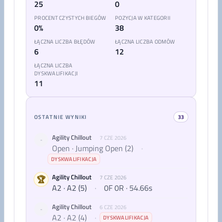
25
0
PROCENT CZYSTYCH BIEGÓW
POZYCJA W KATEGORII
0%
38
ŁĄCZNA LICZBA BŁĘDÓW
ŁĄCZNA LICZBA ODMÓW
6
12
ŁĄCZNA LICZBA
DYSKWALIFIKACJI
11
OSTATNIE WYNIKI
33
Agility Chillout
7 CZE 2026
-
Open · Jumping Open (2)
·
DYSKWALIFIKACJA
Agility Chillout
🏆
7 CZE 2026
A2 · A2 (5)
·
0F 0R · 54.66s
Agility Chillout
6 CZE 2026
-
A2 · A2 (4)
·
DYSKWALIFIKACJA