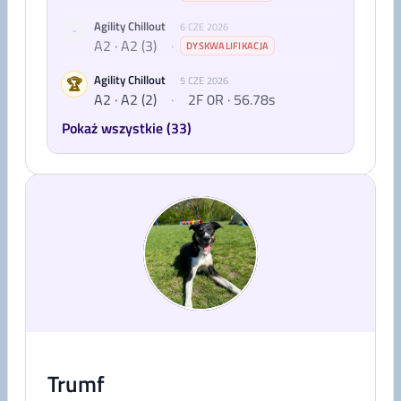
Agility Chillout
6 CZE 2026
-
A2 · A2 (3)
·
DYSKWALIFIKACJA
Agility Chillout
🏆
5 CZE 2026
A2 · A2 (2)
·
2F 0R · 56.78s
Pokaż wszystkie (33)
Trumf