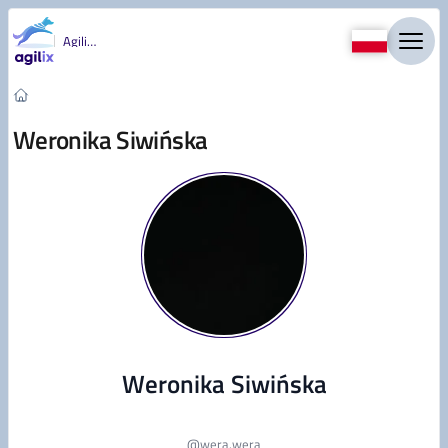
Przejdź do treści
Agility
Weronika Siwińska
Weronika Siwińska
@
wera.wera