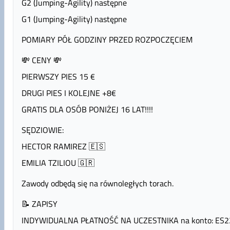
G2 (Jumping-Agility) następne
G1 (Jumping-Agility) następne
POMIARY PÓŁ GODZINY PRZED ROZPOCZĘCIEM
💸 CENY 💸
PIERWSZY PIES 15 €
DRUGI PIES I KOLEJNE +8€
GRATIS DLA OSÓB PONIŻEJ 16 LAT!!!!
SĘDZIOWIE:
HECTOR RAMIREZ 🇪🇸
EMILIA TZILIOU 🇬🇷
Zawody odbędą się na równoległych torach.
📝 ZAPISY
INDYWIDUALNA PŁATNOŚĆ NA UCZESTNIKA na konto: ES2