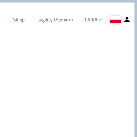
Sklep
Agility Premium
L
AI
KA
✨