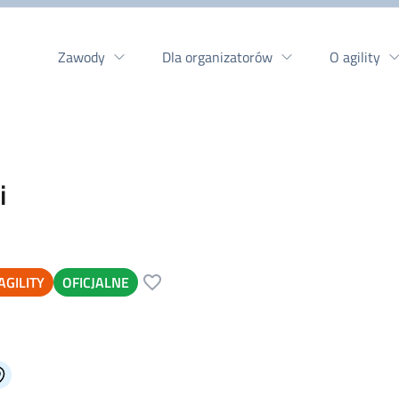
Zawody
Dla organizatorów
O agility
i
GILITY
OFICJALNE