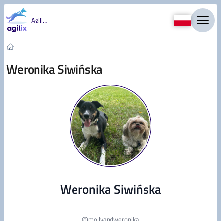
Przejdź do treści
Agility
Weronika Siwińska
Weronika Siwińska
@
mollyandweronika