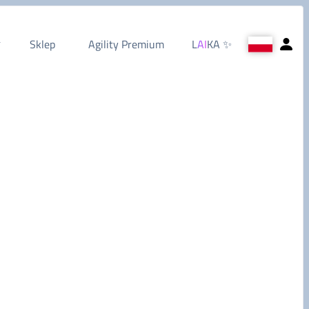
Sklep
Agility Premium
L
AI
KA
✨