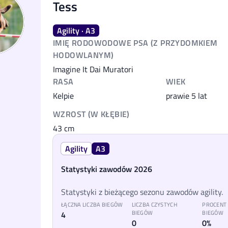
Tess
Agility · A3
IMIĘ RODOWODOWE PSA (Z PRZYDOMKIEM
HODOWLANYM)
Imagine It Dai Muratori
RASA
WIEK
Kelpie
prawie 5 lat
WZROST (W KŁĘBIE)
43
cm
Agility
A3
Statystyki zawodów 2026
Statystyki z bieżącego sezonu zawodów agility.
ŁĄCZNA LICZBA BIEGÓW
LICZBA CZYSTYCH
PROCENT
4
BIEGÓW
BIEGÓW
0
0%