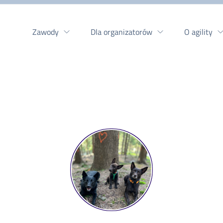
Zawody
Dla organizatorów
O agility