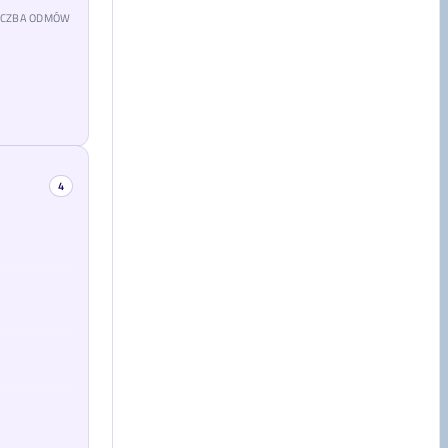
LICZBA ODMÓW
4