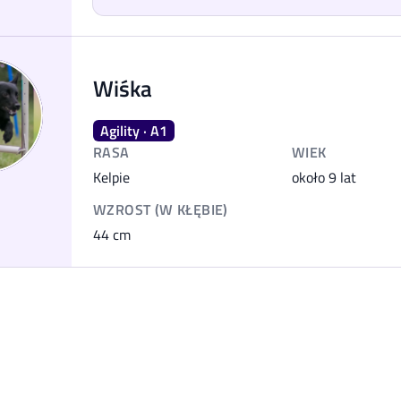
Wiśka
Agility · A1
RASA
WIEK
Kelpie
około 9 lat
WZROST (W KŁĘBIE)
44
cm