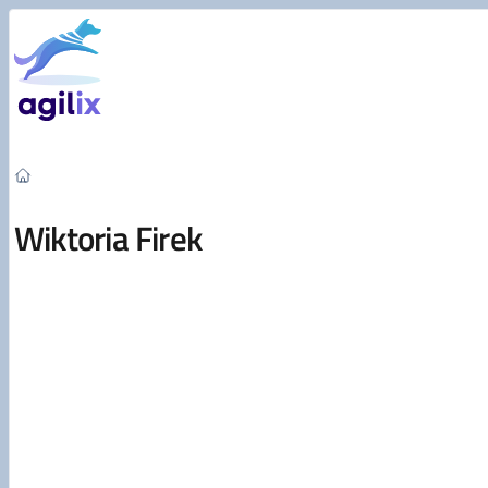
Przejdź do treści
Wiktoria Firek