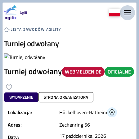
Przejdź do treści
Agility
›
LISTA ZAWODÓW AGILITY
Turniej odwołany
Turniej odwołany
WEBMELDEN.DE
OFICJALNE
WYDARZENIE
STRONA ORGANIZATORA
Lokalizacja:
Hückelhoven-Ratheim
Adres:
Zechenring 56
17 października, 2026
Daty: