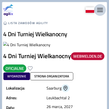
Przejdź do treści
›
LISTA ZAWODÓW AGILITY
4 Dni Turniej Wielkanocny
4 Dni Turniej Wielkanocny
WEBMELDEN.DE
OFICJALNE
WYDARZENIE
STRONA ORGANIZATORA
Lokalizacja:
Saarburg
Adres:
Leukbachtal 2
26 marca, 2027
Daty: