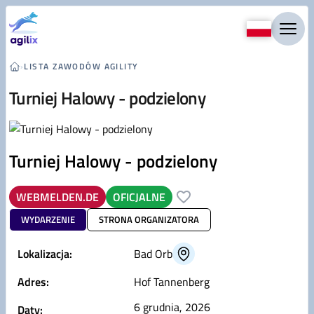
Przejdź do treści
›
LISTA ZAWODÓW AGILITY
Turniej Halowy - podzielony
Turniej Halowy - podzielony
WEBMELDEN.DE
OFICJALNE
WYDARZENIE
STRONA ORGANIZATORA
Lokalizacja:
Bad Orb
Adres:
Hof Tannenberg
6 grudnia, 2026
Daty: