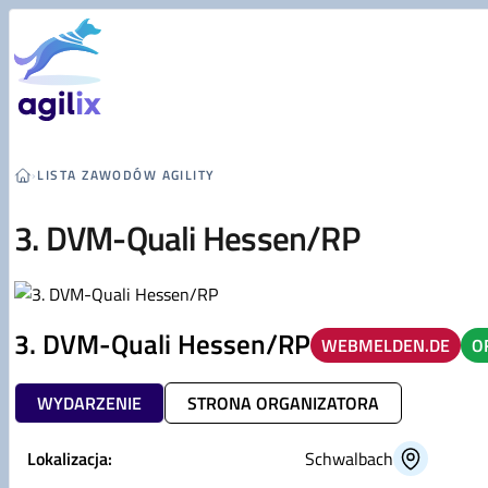
Przejdź do treści
›
LISTA ZAWODÓW AGILITY
3. DVM-Quali Hessen/RP
3. DVM-Quali Hessen/RP
WEBMELDEN.DE
O
WYDARZENIE
STRONA ORGANIZATORA
Lokalizacja:
Schwalbach