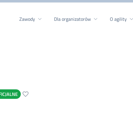
Zawody
Dla organizatorów
O agility
FICJALNE