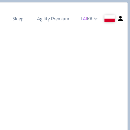
Sklep
Agility Premium
L
AI
KA
✨