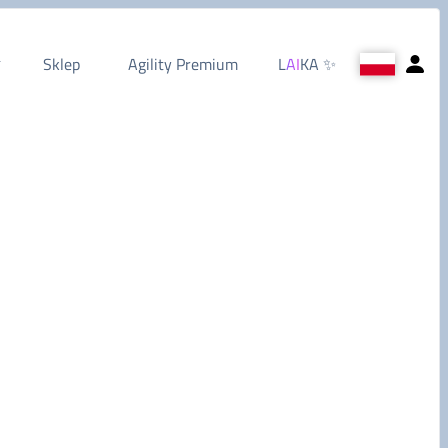
Sklep
Agility Premium
L
AI
KA
✨