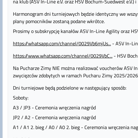
na klub (ASV In-Line e.V. oraz HSV Bochum-Suedwest e.V.) i
Harmonogram dni turniejowych będzie identyczny we wszyst
plany pomocników zostaną podane wkrótce.
Prosimy o subskrypcję kanałów ASV In-Line Agility oraz
https://whatsapp.com/channel/0029Vb6mjUs...
- ASV In-Li
https://www.whatsapp.com/channel/0029VbC...
- HSV Boc
Na Pucharze Zimy NIE można realizować voucherów ASV In-L
zwycięzców zdobytych w ramach Pucharu Zimy 2025/2026
Dni turniejowe będą podzielone w następujący sposób:
Soboty:
A3 / JP3 - Ceremonia wręczenia nagród
JP2 / A2 - Ceremonia wręczenia nagród
A1 / A1 2. bieg / A0 / A0 2. bieg - Ceremonia wręczenia na