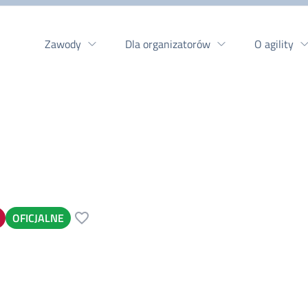
Zawody
Dla organizatorów
O agility
OFICJALNE