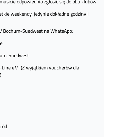
 musicie odpowiednio zgłosić się do obu klubów.
kie weekendy, jedynie dokładne godziny i
 HSV Bochum-Suedwest na WhatsApp:
ne
hum-Suedwest
ine e.V.! (Z wyjątkiem voucherów dla
)
gród