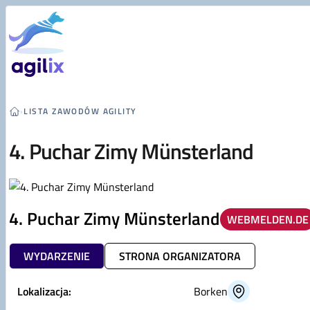
Przejdź do treści
›
LISTA ZAWODÓW AGILITY
4. Puchar Zimy Münsterland
4. Puchar Zimy Münsterland
WEBMELDEN.DE
WYDARZENIE
STRONA ORGANIZATORA
Lokalizacja:
Borken