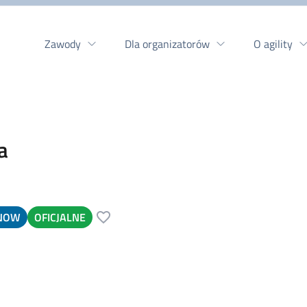
Zawody
Dla organizatorów
O agility
a
NOW
OFICJALNE