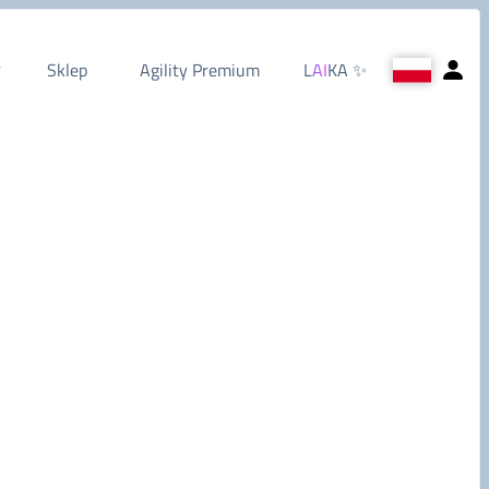
Sklep
Agility Premium
L
AI
KA
✨