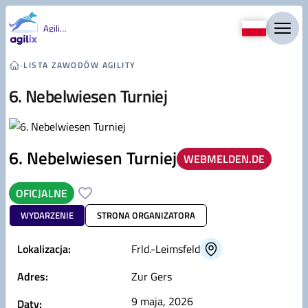
Przejdź do treści
Agility
›
LISTA ZAWODÓW AGILITY
6. Nebelwiesen Turniej
6. Nebelwiesen Turniej
WEBMELDEN.DE
OFICJALNE
WYDARZENIE
STRONA ORGANIZATORA
Lokalizacja:
Frld.-Leimsfeld
Adres:
Zur Gers
9 maja, 2026
Daty: