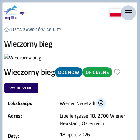
Przejdź do treści
Agility
›
LISTA ZAWODÓW AGILITY
Wieczorny bieg
Wieczorny bieg
DOGNOW
OFICJALNE
WYDARZENIE
Lokalizacja:
Wiener Neustadt
Adres:
Libellengasse 18, 2700 Wiener
Neustadt, Österreich
18 lipca, 2026
Daty: