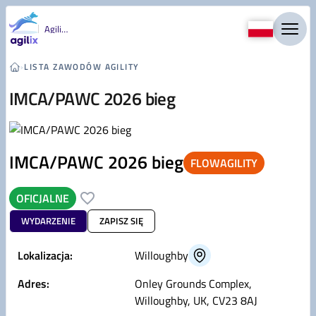
Przejdź do treści
Agility
›
LISTA ZAWODÓW AGILITY
IMCA/PAWC 2026 bieg
IMCA/PAWC 2026 bieg
FLOWAGILITY
OFICJALNE
WYDARZENIE
ZAPISZ SIĘ
Lokalizacja:
Willoughby
Adres:
Onley Grounds Complex,
Willoughby, UK, CV23 8AJ