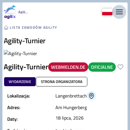
Przejdź do treści
Agility
›
LISTA ZAWODÓW AGILITY
Agility-Turnier
Agility-Turnier
WEBMELDEN.DE
OFICJALNE
WYDARZENIE
STRONA ORGANIZATORA
Lokalizacja:
Langenbrettach
Adres:
Am Hungerberg
18 lipca, 2026
Daty: