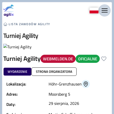
Przejdź do treści
›
LISTA ZAWODÓW AGILITY
Turniej Agility
Turniej Agility
WEBMELDEN.DE
OFICJALNE
WYDARZENIE
STRONA ORGANIZATORA
Lokalizacja:
Höhr-Grenzhausen
Adres:
Moorsberg 5
29 sierpnia, 2026
Daty: