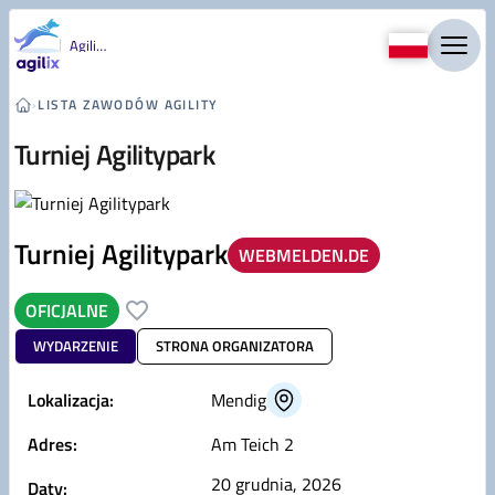
Przejdź do treści
Agility
›
LISTA ZAWODÓW AGILITY
Turniej Agilitypark
Turniej Agilitypark
WEBMELDEN.DE
OFICJALNE
WYDARZENIE
STRONA ORGANIZATORA
Lokalizacja:
Mendig
Adres:
Am Teich 2
20 grudnia, 2026
Daty: