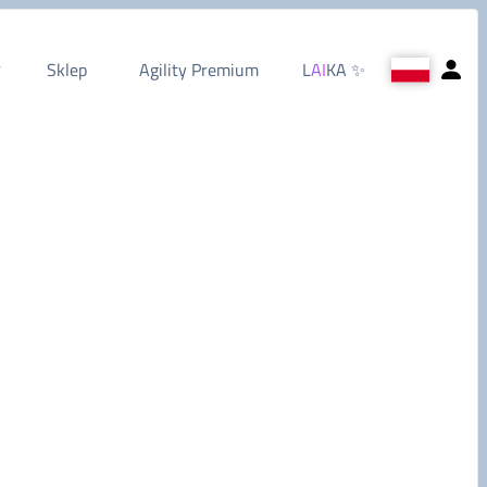
Sklep
Agility Premium
L
AI
KA
✨