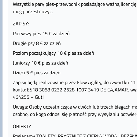
Wszystkie pary pies-przewodnik posiadające ważną licencję ł
mogą uczestniczyć.
ZAPISY:
Pierwszy pies 15 € za dzień
Drugie psy 8 € za dzień
Poziom początkujący 10 € pies za dzień
Juniorzy 10 € pies za dzień
Dzieci 5 € pies za dzień
Zapisy będą realizowane przez Flow Agility, do czwartku 1
konto: ES18 3058 0232 2528 1007 3419 DE CAJAMAR, wysy
464255 – Guti
Uwaga: Osoby uczestniczące w dwóch lub trzech biegach m
osobno, do kogo odnosi się płatność przy wysyłaniu potwier
OBIEKTY
Posiadamy TOALETY, PRYSZNICE Z CIEPŁĄ WODĄ I BEZPŁA