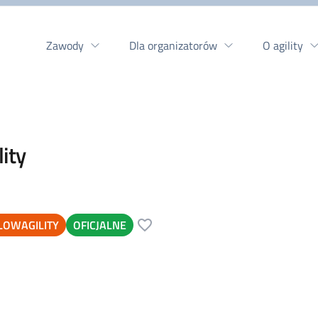
Zawody
Dla organizatorów
O agility
lity
LOWAGILITY
OFICJALNE