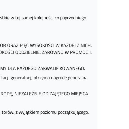
e w tej samej kolejności co poprzedniego
IOR ORAZ PIĘĆ WYSOKOŚCI W KAŻDEJ Z NICH,
OKOŚCI ODDZIELNIE. ZARÓWNO W PROMOCJI,
ARMY DLA KAŻDEGO ZAKWALIFIKOWANEGO.
fikacji generalnej, otrzyma nagrodę generalną
ODĘ, NIEZALEŻNIE OD ZAJĘTEGO MIEJSCA.
 torów, z wyjątkiem poziomu początkującego.