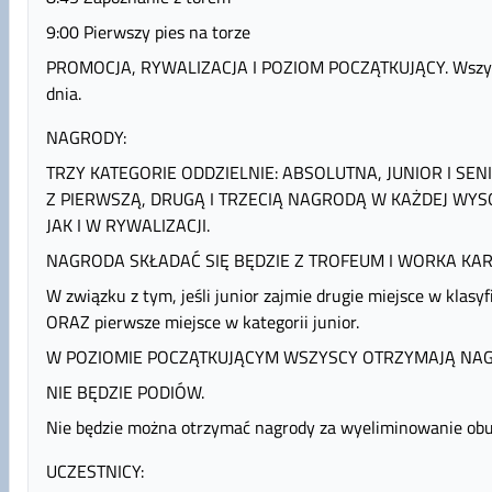
9:00 Pierwszy pies na torze
PROMOCJA, RYWALIZACJA I POZIOM POCZĄTKUJĄCY. Wszystki
dnia.
NAGRODY:
TRZY KATEGORIE ODDZIELNIE: ABSOLUTNA, JUNIOR I SEN
Z PIERWSZĄ, DRUGĄ I TRZECIĄ NAGRODĄ W KAŻDEJ WYS
JAK I W RYWALIZACJI.
NAGRODA SKŁADAĆ SIĘ BĘDZIE Z TROFEUM I WORKA K
W związku z tym, jeśli junior zajmie drugie miejsce w klasy
ORAZ pierwsze miejsce w kategorii junior.
W POZIOMIE POCZĄTKUJĄCYM WSZYSCY OTRZYMAJĄ NAGR
NIE BĘDZIE PODIÓW.
Nie będzie można otrzymać nagrody za wyeliminowanie obu
UCZESTNICY: