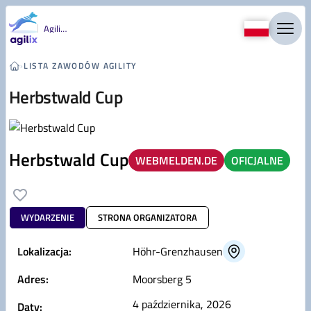
Przejdź do treści
Agility
›
LISTA ZAWODÓW AGILITY
Herbstwald Cup
Herbstwald Cup
WEBMELDEN.DE
OFICJALNE
WYDARZENIE
STRONA ORGANIZATORA
Lokalizacja:
Höhr-Grenzhausen
Adres:
Moorsberg 5
4 października, 2026
Daty: