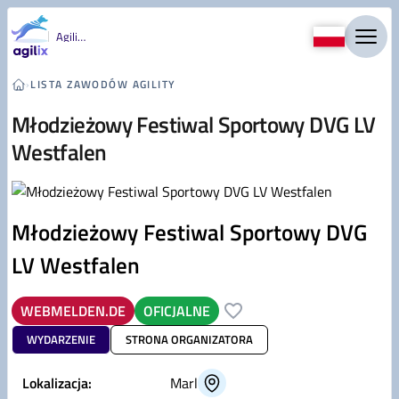
Przejdź do treści
Agility
›
LISTA ZAWODÓW AGILITY
Młodzieżowy Festiwal Sportowy DVG LV
Westfalen
Młodzieżowy Festiwal Sportowy DVG
LV Westfalen
WEBMELDEN.DE
OFICJALNE
WYDARZENIE
STRONA ORGANIZATORA
Lokalizacja:
Marl