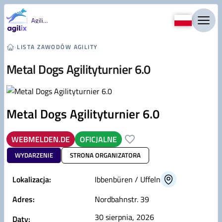
Przejdź do treści
Agility
›
LISTA ZAWODÓW AGILITY
Metal Dogs Agilityturnier 6.0
Metal Dogs Agilityturnier 6.0
WEBMELDEN.DE
OFICJALNE
WYDARZENIE
STRONA ORGANIZATORA
Lokalizacja:
Ibbenbüren / Uffeln
Adres:
Nordbahnstr. 39
30 sierpnia, 2026
Daty: