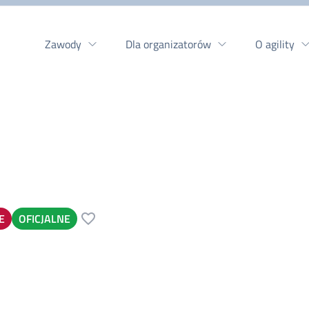
Zawody
Dla organizatorów
O agility
E
OFICJALNE