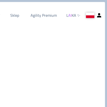
Sklep
Agility Premium
L
AI
KA
✨