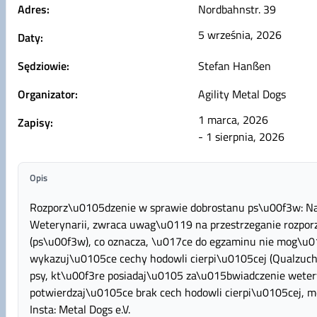
Adres:
Nordbahnstr. 39
5 września, 2026
Daty:
Sędziowie:
Stefan Hanßen
Organizator:
Agility Metal Dogs
1 marca, 2026
Zapisy:
- 1 sierpnia, 2026
Opis
Rozporz\u0105dzenie w sprawie dobrostanu ps\u00f3w: N
Weterynarii, zwraca uwag\u0119 na przestrzeganie rozpor
(ps\u00f3w), co oznacza, \u017ce do egzaminu nie mog\u
wykazuj\u0105ce cechy hodowli cierpi\u0105cej (Qualzuch
psy, kt\u00f3re posiadaj\u0105 za\u015bwiadczenie wetery
potwierdzaj\u0105ce brak cech hodowli cierpi\u0105cej,
Insta: Metal Dogs e.V.