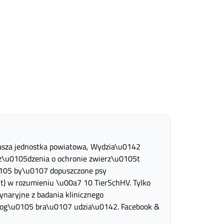
asza jednostka powiatowa, Wydzia\u0142
z\u0105dzenia o ochronie zwierz\u0105t
0105 by\u0107 dopuszczone psy
t) w rozumieniu \u00a7 10 TierSchHV. Tylko
naryjne z badania klinicznego
 mog\u0105 bra\u0107 udzia\u0142. Facebook &