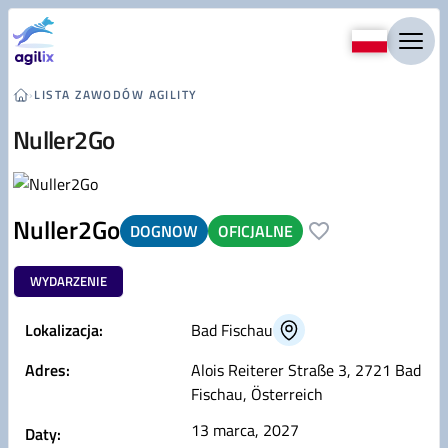
Przejdź do treści
›
LISTA ZAWODÓW AGILITY
Nuller2Go
Nuller2Go
DOGNOW
OFICJALNE
WYDARZENIE
Lokalizacja:
Bad Fischau
Adres:
Alois Reiterer Straße 3, 2721 Bad
Fischau, Österreich
13 marca, 2027
Daty: