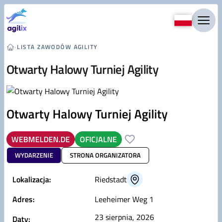
Przejdź do treści
›
LISTA ZAWODÓW AGILITY
Otwarty Halowy Turniej Agility
Otwarty Halowy Turniej Agility
WEBMELDEN.DE
OFICJALNE
WYDARZENIE
STRONA ORGANIZATORA
Lokalizacja:
Riedstadt
Adres:
Leeheimer Weg 1
23 sierpnia, 2026
Daty: