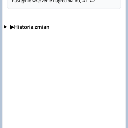
następnie wręczenie nagród dla A0, A1, A2.
▶
Historia zmian