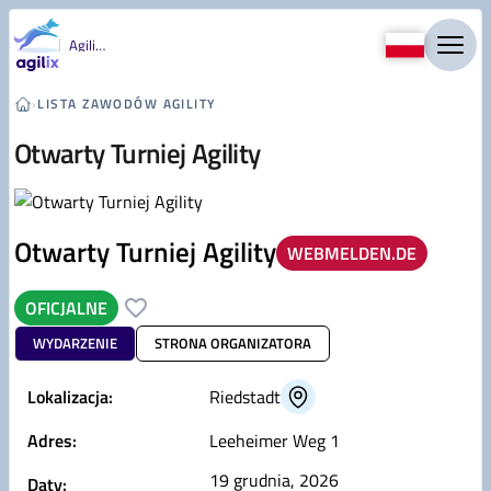
Przejdź do treści
Agility
›
LISTA ZAWODÓW AGILITY
Otwarty Turniej Agility
Otwarty Turniej Agility
WEBMELDEN.DE
OFICJALNE
WYDARZENIE
STRONA ORGANIZATORA
Lokalizacja:
Riedstadt
Adres:
Leeheimer Weg 1
19 grudnia, 2026
Daty: