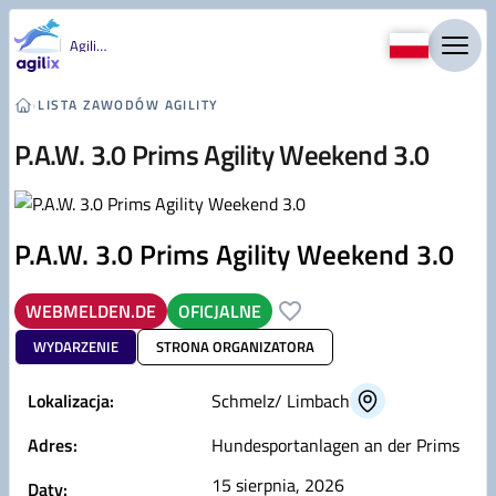
Przejdź do treści
Agility
›
LISTA ZAWODÓW AGILITY
P.A.W. 3.0 Prims Agility Weekend 3.0
P.A.W. 3.0 Prims Agility Weekend 3.0
WEBMELDEN.DE
OFICJALNE
WYDARZENIE
STRONA ORGANIZATORA
Lokalizacja:
Schmelz/ Limbach
Adres:
Hundesportanlagen an der Prims
15 sierpnia, 2026
Daty: