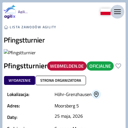
Przejdź do treści
Agility
›
LISTA ZAWODÓW AGILITY
Pfingstturnier
Pfingstturnier
WEBMELDEN.DE
OFICJALNE
WYDARZENIE
STRONA ORGANIZATORA
Lokalizacja:
Höhr-Grenzhausen
Adres:
Moorsberg 5
25 maja, 2026
Daty: