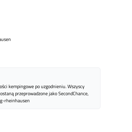
ausen
wości kempingowe po uzgodnieniu. Wszyscy
 zostaną przeprowadzone jako SecondChance,
urg-rheinhausen