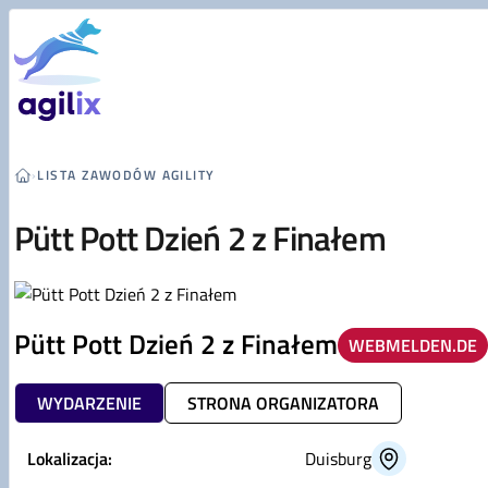
Przejdź do treści
›
LISTA ZAWODÓW AGILITY
Pütt Pott Dzień 2 z Finałem
Pütt Pott Dzień 2 z Finałem
WEBMELDEN.DE
WYDARZENIE
STRONA ORGANIZATORA
Lokalizacja:
Duisburg