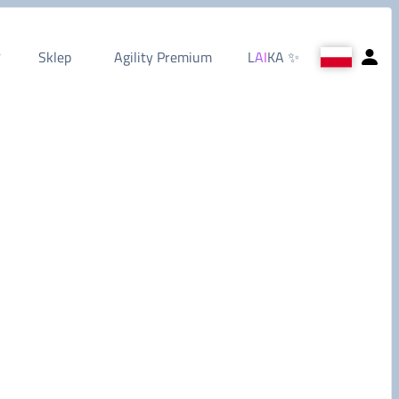
Sklep
Agility Premium
L
AI
KA
✨