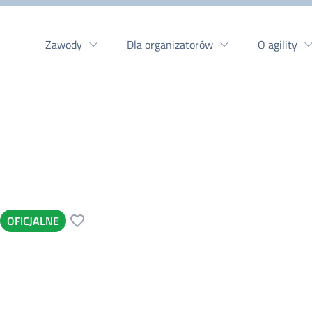
Zawody
Dla organizatorów
O agility
OFICJALNE