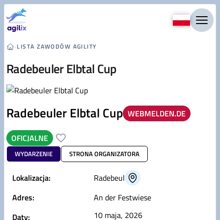
Przejdź do treści
›
LISTA ZAWODÓW AGILITY
Radebeuler Elbtal Cup
Radebeuler Elbtal Cup
WEBMELDEN.DE
OFICJALNE
WYDARZENIE
STRONA ORGANIZATORA
Lokalizacja:
Radebeul
Adres:
An der Festwiese
10 maja, 2026
Daty: