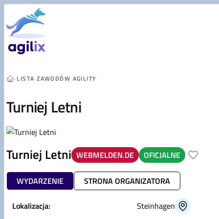
Przejdź do treści
›
LISTA ZAWODÓW AGILITY
Turniej Letni
Turniej Letni
WEBMELDEN.DE
OFICJALNE
WYDARZENIE
STRONA ORGANIZATORA
Lokalizacja:
Steinhagen