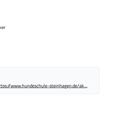
ker
ttps://www.hundeschule-steinhagen.de/ak...
,