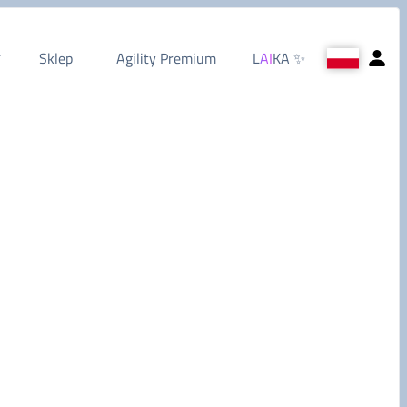
Sklep
Agility Premium
L
AI
KA
✨