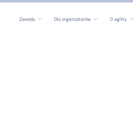
Zawody
Dla organizatorów
O agility