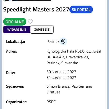
Speedlight Masters 2027
SK PORTAL
OFICJALNE
WYDARZENIE
ZAPISZ SIĘ
Lokalizacja:
Pezinok
Adres:
Kynologická hala RSDC, o.z. Areál
BETA-CAR, Drevárska 23,
Pezinok, Slovensko
30 stycznia, 2027
Daty:
31 stycznia, 2027
Sędziowie:
Simon Brenca, Pau Serrano
Ciratusa
Organizator:
RSDC