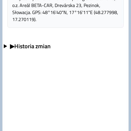
o.z. Areál BETA-CAR, Drevárska 23, Pezinok,
Słowacja. GPS: 48°16'40"N, 17°16'11"E (48.277998,
17.270119).
▶
Historia zmian