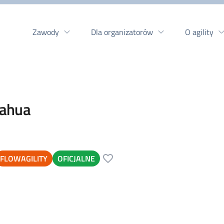
Zawody
Dla organizatorów
O agility
kahua
FLOWAGILITY
OFICJALNE