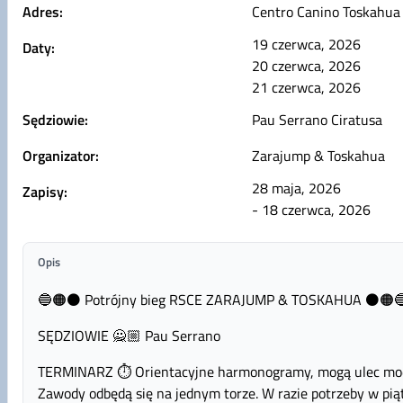
Adres:
Centro Canino Toskahua
19 czerwca, 2026
Daty:
20 czerwca, 2026
21 czerwca, 2026
Sędziowie:
Pau Serrano Ciratusa
Organizator:
Zarajump & Toskahua
28 maja, 2026
Zapisy:
- 18 czerwca, 2026
Opis
🔵🟠⚫️ Potrójny bieg RSCE ZARAJUMP & TOSKAHUA ⚫️🟠
SĘDZIOWIE 🙅🏼 Pau Serrano
TERMINARZ ⏱️ Orientacyjne harmonogramy, mogą ulec modyf
Zawody odbędą się na jednym torze. W razie potrzeby w piąte