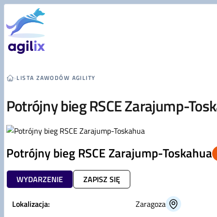
Przejdź do treści
›
LISTA ZAWODÓW AGILITY
Potrójny bieg RSCE Zarajump-Tos
Potrójny bieg RSCE Zarajump-Toskahua
WYDARZENIE
ZAPISZ SIĘ
Lokalizacja:
Zaragoza