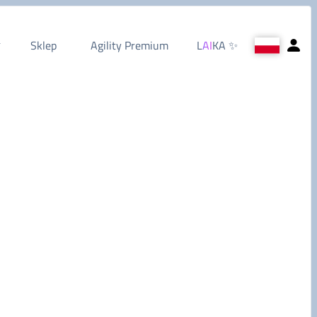
Sklep
Agility Premium
L
AI
KA
✨