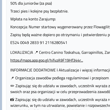
50% dla juniorów (za psa)
Trzeci pies i kolejne psy bezpłatnie.
Wpłata na konto Zarajump:
Koncepcja: Numer startowy wygenerowany przez Flowagilit
Zapisy będą ważne dopiero po otrzymaniu i potwierdzeniu pł
ES24 0049 2833 91 2116280541
LOKALIZACJA 📍 Centro Canino Toskahua, Garrapinillos, Za
https://maps.app.goo.gl/hifvzA9F19Hf344r...
INFORMACJE DODATKOWE ℹ️ Aktualizacje i więcej informacj
📌 Organizacja zawodów podlega regulaminowi i przepisom 
✏️ Zapisując się do udziału w zawodach, uczestnik wyraża
swoich oraz psa organizacji w celu przeprowadzenia zawod
📸 Zapisując się do udziału w zawodach, uczestnik wyraża
wizerunku, w tym na utrwalanie, powielanie i rozpowszech