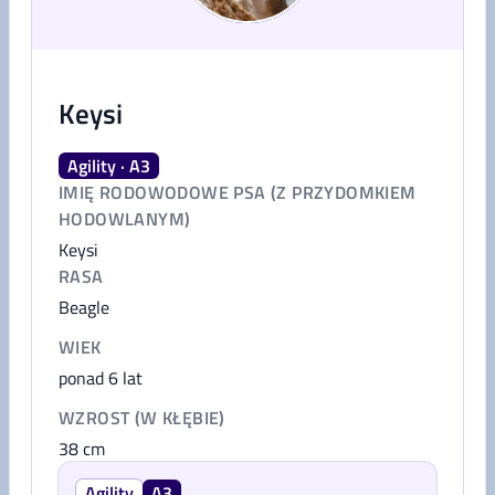
Keysi
Agility · A3
IMIĘ RODOWODOWE PSA (Z PRZYDOMKIEM
HODOWLANYM)
Keysi
RASA
Beagle
WIEK
ponad 6 lat
WZROST (W KŁĘBIE)
38
cm
Agility
A3