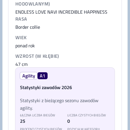
HODOWLANYM)
ENDLESS LOVE NAVI INCREDIBLE HAPPINESS
RASA
Border collie
WIEK
ponad rok
WZROST (W KŁĘBIE)
47
cm
Agility
A1
Statystyki zawodów 2026
Statystyki z bieżącego sezonu zawodów
agility.
ŁĄCZNA LICZBA BIEGÓW
LICZBA CZYSTYCH BIEGÓW
25
0
PROCENT CZYSTYCH BIEGÓW
POZYCJA W KATEGORII