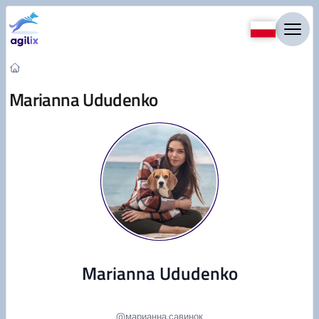
Przejdź do treści
Marianna Ududenko
Marianna Ududenko
@
марианна.савинок