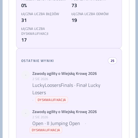
0%
73
ŁĄCZNA LICZBA BŁĘDÓW
ŁĄCZNA LICZBA ODMÓW
31
19
ŁĄCZNA LICZBA
DYSKWALIFIKACJI
17
OSTATNIE WYNIKI
25
Zawody agility o Wiejską Krowę 2026
-
2 SIE 2026
LuckyLoosersFinals · Finał Lucky
Losers
·
DYSKWALIFIKACJA
Zawody agility o Wiejską Krowę 2026
-
2 SIE 2026
Open · II Jumping Open
·
DYSKWALIFIKACJA