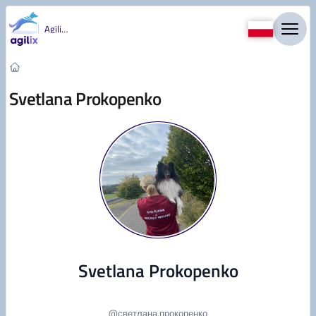
Przejdź do treści
Agility
Svetlana Prokopenko
Svetlana Prokopenko
@
светлана.прокопенко