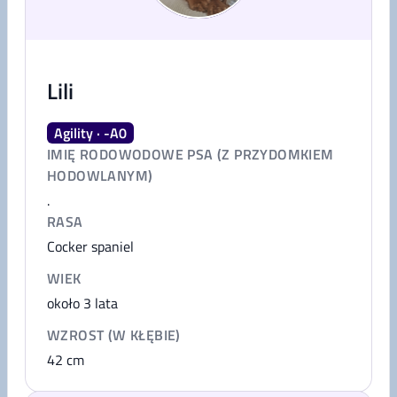
Lili
Agility · -A0
IMIĘ RODOWODOWE PSA (Z PRZYDOMKIEM
HODOWLANYM)
.
RASA
Cocker spaniel
WIEK
około 3 lata
WZROST (W KŁĘBIE)
42
cm