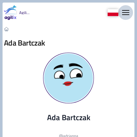
Przejdź do treści
Agility
Ada Bartczak
Ada Bartczak
@
adrianna