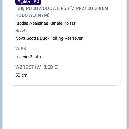
Agility · A0
IMIĘ RODOWODOWE PSA (Z PRZYDOMKIEM
HODOWLANYM)
Juodas Apelsinas Kanelė Koltas
RASA
Nova Scotia Duck Tolling Retriever
WIEK
prawie 2 lata
WZROST (W KŁĘBIE)
52
cm