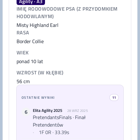
Agility · A3
IMIĘ RODOWODOWE PSA (Z PRZYDOMKIEM
HODOWLANYM)
Misty Highland Earl
RASA
Border Collie
WIEK
ponad 10 lat
WZROST (W KŁĘBIE)
56
cm
OSTATNIE WYNIKI
11
Elita Agility 2025
6
28 WRZ 2025
PretendantsFinals · Finał
Pretendentów
·
1F 0R · 33.39s