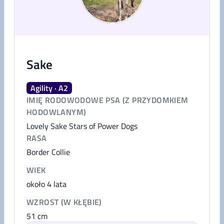
Sake
Agility · A2
IMIĘ RODOWODOWE PSA (Z PRZYDOMKIEM
HODOWLANYM)
Lovely Sake Stars of Power Dogs
RASA
Border Collie
WIEK
około 4 lata
WZROST (W KŁĘBIE)
51
cm