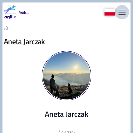
Przejdź do treści
Agility
Aneta Jarczak
Aneta Jarczak
@
ajarczak