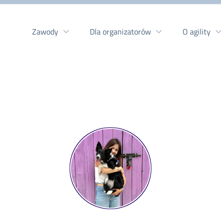
Zawody
Dla organizatorów
O agility