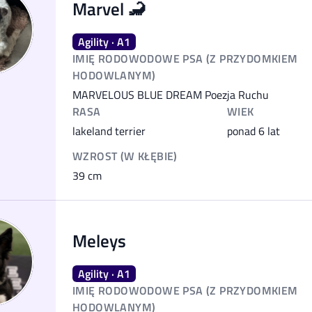
Marvel 🦂
Agility · A1
IMIĘ RODOWODOWE PSA (Z PRZYDOMKIEM
HODOWLANYM)
MARVELOUS BLUE DREAM Poezja Ruchu
RASA
WIEK
lakeland terrier
ponad 6 lat
WZROST (W KŁĘBIE)
39
cm
Meleys
Agility · A1
IMIĘ RODOWODOWE PSA (Z PRZYDOMKIEM
HODOWLANYM)