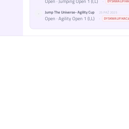
Open · Jumping Open 1 (I,L)
·
DYSKWALIFIKA
Jump The Universe- Agility Cup
25 PAŹ 2025
-
Open · Agility Open 1 (I,L)
·
DYSKWALIFIKACJ