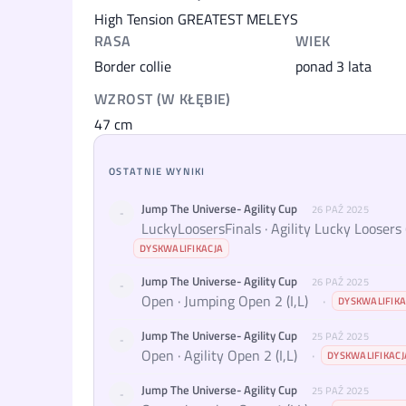
High Tension GREATEST MELEYS
RASA
WIEK
Border collie
ponad 3 lata
WZROST (W KŁĘBIE)
47
cm
OSTATNIE WYNIKI
Jump The Universe- Agility Cup
26 PAŹ 2025
-
LuckyLoosersFinals · Agility Lucky Loosers (
DYSKWALIFIKACJA
Jump The Universe- Agility Cup
26 PAŹ 2025
-
Open · Jumping Open 2 (I,L)
·
DYSKWALIFIKA
Jump The Universe- Agility Cup
25 PAŹ 2025
-
Open · Agility Open 2 (I,L)
·
DYSKWALIFIKACJ
Jump The Universe- Agility Cup
25 PAŹ 2025
-