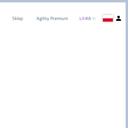
Sklep
Agility Premium
L
AI
KA
✨