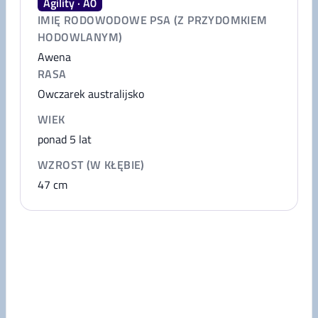
Agility · A0
IMIĘ RODOWODOWE PSA (Z PRZYDOMKIEM
HODOWLANYM)
Awena
RASA
Owczarek australijsko
WIEK
ponad 5 lat
WZROST (W KŁĘBIE)
47
cm