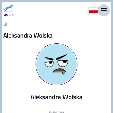
Przejdź do treści
Aleksandra Wolska
Aleksandra Wolska
@
awolska