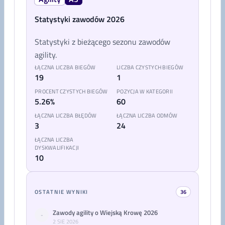
Statystyki zawodów 2026
Statystyki z bieżącego sezonu zawodów
agility.
ŁĄCZNA LICZBA BIEGÓW
LICZBA CZYSTYCH BIEGÓW
19
1
PROCENT CZYSTYCH BIEGÓW
POZYCJA W KATEGORII
5.26%
60
ŁĄCZNA LICZBA BŁĘDÓW
ŁĄCZNA LICZBA ODMÓW
3
24
ŁĄCZNA LICZBA
DYSKWALIFIKACJI
10
OSTATNIE WYNIKI
36
Zawody agility o Wiejską Krowę 2026
-
2 SIE 2026