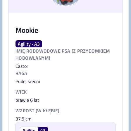
Mookie
Agility · A3
IMIĘ RODOWODOWE PSA (Z PRZYDOMKIEM
HODOWLANYM)
Castor
RASA
Pudel średni
WIEK
prawie 6 lat
WZROST (W KŁĘBIE)
37.5
cm
Agility
A3