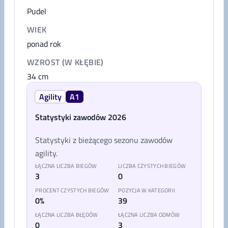
Pudel
WIEK
ponad rok
WZROST (W KŁĘBIE)
34
cm
Agility
A1
Statystyki zawodów 2026
Statystyki z bieżącego sezonu zawodów
agility.
ŁĄCZNA LICZBA BIEGÓW
LICZBA CZYSTYCH BIEGÓW
3
0
PROCENT CZYSTYCH BIEGÓW
POZYCJA W KATEGORII
0%
39
ŁĄCZNA LICZBA BŁĘDÓW
ŁĄCZNA LICZBA ODMÓW
0
3