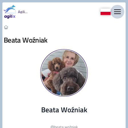
Przejdź do treści
Agility
Beata Woźniak
Beata Woźniak
@
beata.woźniak