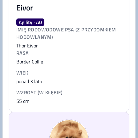
Eivor
Agility · A0
IMIĘ RODOWODOWE PSA (Z PRZYDOMKIEM
HODOWLANYM)
Thor Eivor
RASA
Border Collie
WIEK
ponad 3 lata
WZROST (W KŁĘBIE)
55
cm