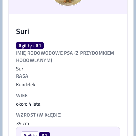
Suri
Agility · A1
IMIĘ RODOWODOWE PSA (Z PRZYDOMKIEM
HODOWLANYM)
Suri
RASA
Kundelek
WIEK
około 4 lata
WZROST (W KŁĘBIE)
39
cm
Agility
A1