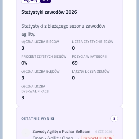
Statystyki zawodów 2026
Statystyki z bieżącego sezonu zawodów
agility.
ŁĄCZNA LICZBA BIEGÓW
LICZBA CZYSTYCH BIEGÓW
3
0
PROCENT CZYSTYCH BIEGÓW
POZYCJA W KATEGORII
0%
69
ŁĄCZNA LICZBA BŁĘDÓW
ŁĄCZNA LICZBA ODMÓW
3
0
ŁĄCZNA LICZBA
DYSKWALIFIKACJI
3
OSTATNIE WYNIKI
3
Zawody Agility o Puchar Belteam
6 CZE 2026
-
Open · Agility Open
·
DYSKWALIFIKACJA