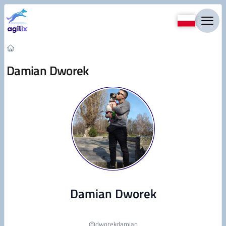
Przejdź do treści
Damian Dworek
Damian Dworek
@
dworekdamian